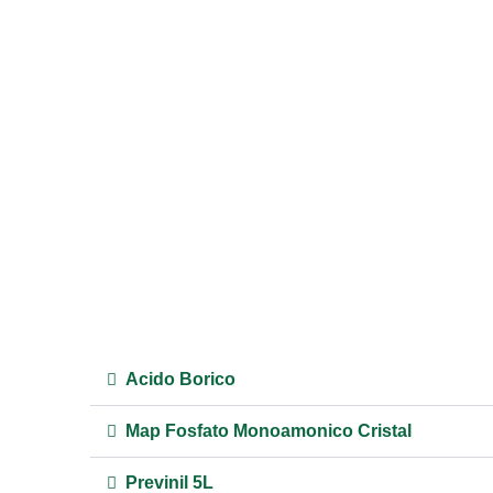
Ir
para
o
conteúdo
Acido Borico
Map Fosfato Monoamonico Cristal
Previnil 5L