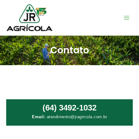
Ir
para
o
conteúdo
Contato
(64) 3492-1032
Email:
atendimento@jragricola.com.br